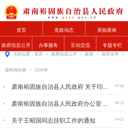
首页
党政动态
美丽肃南
政府信息公开
办事服务
互动交流
专题专栏
当前位置：
首页
>
政府信息公开
>
政策
>
政府文件
>
按时间分类
>
2026年
07-06
肃南裕固族自治县人民政府 关于印...
06-23
肃南裕固族自治县人民政府办公室 ...
04-21
关于王昭国同志挂职工作的通知