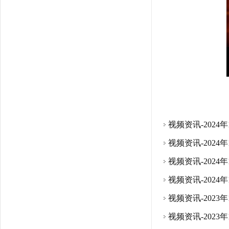
视频资讯-2024年
视频资讯-2024年
视频资讯-2024年
视频资讯-2024年
视频资讯-2023年
视频资讯-2023年