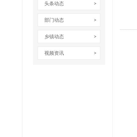
头条动态
部门动态
乡镇动态
视频资讯