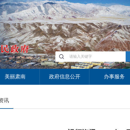
美丽肃南
政府信息公开
办事服务
资讯