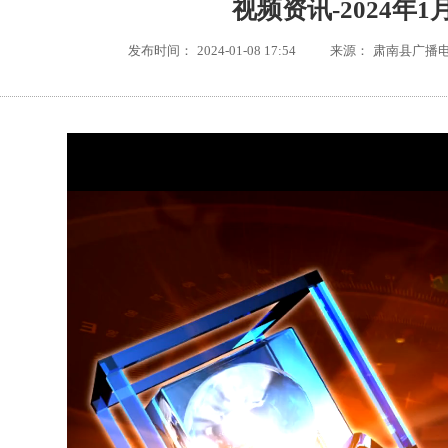
视频资讯-2024年1
发布时间：
2024-01-08 17:54
来源：
肃南县广播