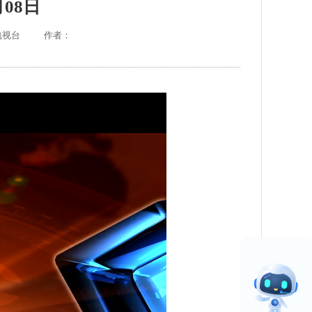
月08日
电视台
作者：