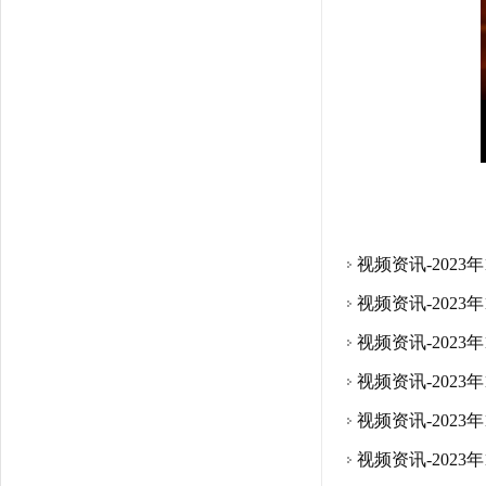
视频资讯-2023年
视频资讯-2023年
视频资讯-2023年
视频资讯-2023年
视频资讯-2023年
视频资讯-2023年