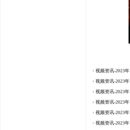
视频资讯-2023年
视频资讯-2023年
视频资讯-2023年
视频资讯-2023年
视频资讯-2023年
视频资讯-2023年