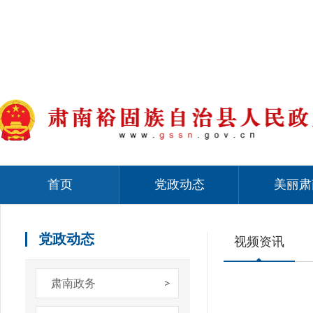
首页
党政动态
美丽肃
党政动态
视频资讯
肃南政务