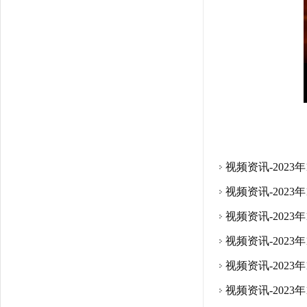
视频资讯-2023年
视频资讯-2023年
视频资讯-2023年
视频资讯-2023年
视频资讯-2023年
视频资讯-2023年