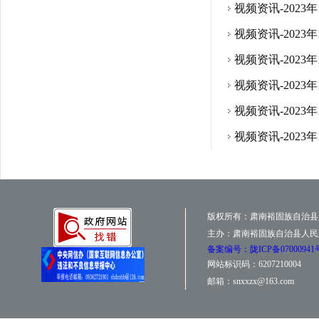
视频资讯-2023年
视频资讯-2023年
视频资讯-2023年
视频资讯-2023年
视频资讯-2023年
视频资讯-2023年
版权所有：肃南裕固族自治县
主办：肃南裕固族自治县人民
备案编号：陇ICP备07000941
网站标识码：6207210004
邮箱：snxxzx@163.com