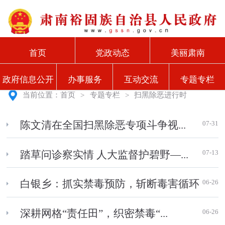
首页
党政动态
美丽肃南
政府信息公开
办事服务
互动交流
专题专栏
当前位置：
首页
>
专题专栏
>
扫黑除恶进行时
07-31
陈文清在全国扫黑除恶专项斗争视...
07-13
踏草问诊察实情 人大监督护碧野—...
06-26
白银乡：抓实禁毒预防，斩断毒害循环
06-26
深耕网格“责任田”，织密禁毒“...