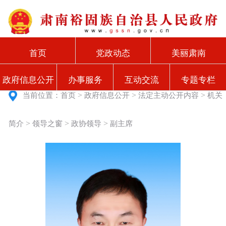
首页
党政动态
美丽肃南
政府信息公开
办事服务
互动交流
专题专栏
>
>
>
当前位置：
首页
政府信息公开
法定主动公开内容
机关
>
>
>
简介
领导之窗
政协领导
副主席