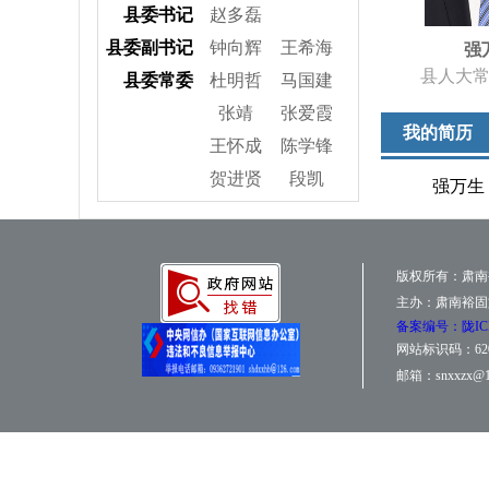
县委书记
赵多磊
县委副书记
钟向辉
王希海
强
县人大
县委常委
杜明哲
马国建
张靖
张爱霞
我的简历
王怀成
陈学锋
贺进贤
段凯
强万生