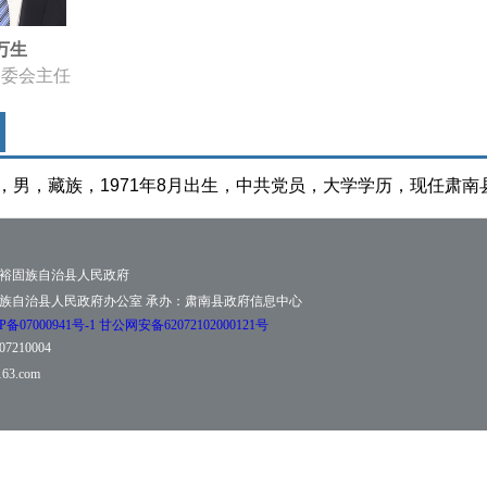
万生
常委会主任
，
男
，
藏族
，
19
71年8月出生，中共党员，大学学历，现任
肃南