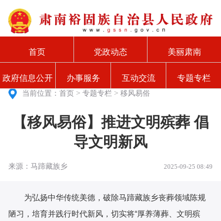
首页
党政动态
美丽肃南
政府信息公开
办事服务
互动交流
专题专栏
>
>
当前位置：
首页
专题专栏
移风易俗
【移风易俗】推进文明殡葬 倡
导文明新风
来源：马蹄藏族乡
2025-09-25 08:49
为弘扬中华传统美德，破除马蹄藏族乡丧葬领域陈规
陋习，培育并践行时代新风，切实将“厚养薄葬、文明殡