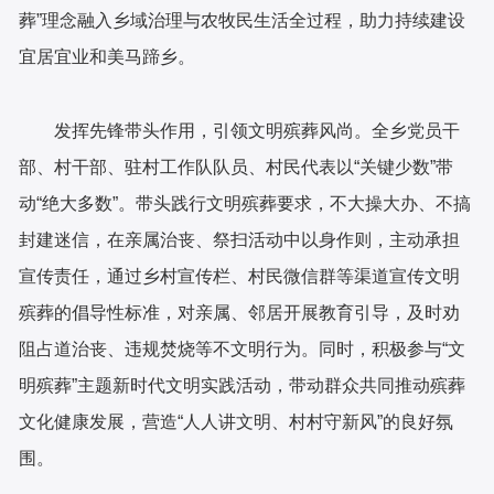
葬”理念融入乡域治理与农牧民生活全过程，助力持续建设
宜居宜业和美马蹄乡。
发挥先锋带头作用，引领文明殡葬风尚。全乡党员干
部、村干部、驻村工作队队员、村民代表以“关键少数”带
动“绝大多数”。带头践行文明殡葬要求，不大操大办、不搞
封建迷信，在亲属治丧、祭扫活动中以身作则，主动承担
宣传责任，通过乡村宣传栏、村民微信群等渠道宣传文明
殡葬的倡导性标准，对亲属、邻居开展教育引导，及时劝
阻占道治丧、违规焚烧等不文明行为。同时，积极参与“文
明殡葬”主题新时代文明实践活动，带动群众共同推动殡葬
文化健康发展，营造“人人讲文明、村村守新风”的良好氛
围。