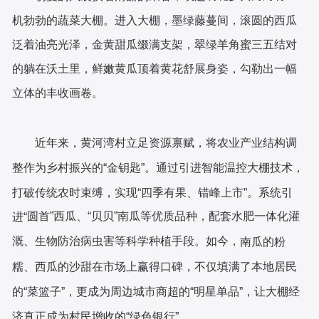
机勃勃的蔬菜大棚
。
进入大棚，
墨绿藤蔓间，滚圆的西瓜
泛着油亮光泽，金黄甜瓜缀满支架，翠绿羊角蜜
三五结对
的躺在沃土里
，鲜嫩黄瓜顶着黄花舒展身姿，勾勒出一幅
立体的丰收画卷。
近年来，黄河湾村立足资源禀赋，将农业产业结构调
整作为乡村振兴的
“金钥匙”。通过引进智能温控大棚技术，
打破传统农时束缚，实现“四季有果、错峰上市”。
系统引
圆首
”西瓜、
“贝贝”南瓜
等优质品种，
配套水肥一体化灌
进
“
溉、生物防治病虫害等科学种植手段。如今
，
南瓜的粉
糯、西瓜的沙甜在市场上赢得口碑，不仅填满了本地居民
的
“菜篮子”，更成为周边城市商超的“明星单品”，让大棚经
济真正成为村民增收的“绿色银行”。