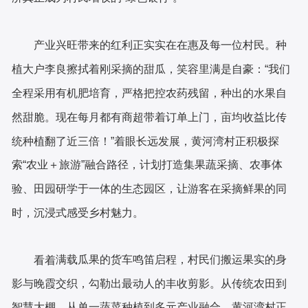
产业兴旺带来的红利正实实在在惠及每一位村民。种
植大户李良擦拭着刚采摘的甜瓜，笑容里满是自豪：
“我们
全程采用有机肥培育，严格把控农药残留，种出的水果自
然甜脆。现在每月都有商超带着订单上门，亩均收益比传
统种植翻了近三倍！”着眼长远发展，黄河湾村正积极探
索“农业＋旅游”融合路径，计划打造集果蔬采摘、农事体
验、田园研学于一体的生态园区，让游客在采摘鲜果的同
时，沉浸式感受乡村魅力。
满载瓜果的货车鸣笛启程，村民们搬运果实的身
看着
影与晚霞交织，勾勒出最动人的丰收剪影。从传统农田到
智慧大棚，从单一蔬菜种植到多元产业融合，黄河湾村正