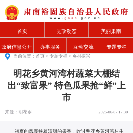
首页
党政动态
美丽肃南
政府信息公开
办事服务
互动交流
专题专栏
>
>
当前位置：
首页
专题专栏
乡村振兴
明花乡黄河湾村蔬菜大棚结
出“致富果” 特色瓜果抢“鲜”上
市
来源：明花乡
2025-06-07 17:30
明花乡黄河湾村生
初夏的风裹挟着清甜的果香
，吹过