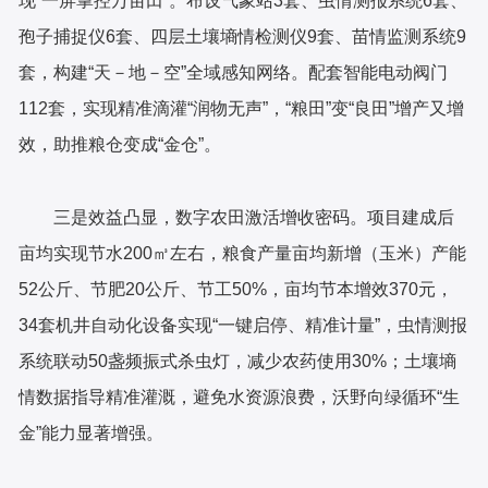
现“一屏掌控万亩田”。布设气象站3套、虫情测报系统6套、
孢子捕捉仪6套、四层土壤墒情检测仪9套、苗情监测系统9
套，构建“天－地－空”全域感知网络。配套智能电动阀门
112套，实现精准滴灌“润物无声”，“粮田”变“良田”增产又增
效，助推粮仓变成“金仓”。
三是效益凸显，数字农田激活增收密码。项目建成后
亩均实现节水200㎥左右，粮食产量亩均新增（玉米）产能
52公斤、节肥20公斤、节工50%，亩均节本增效370元，
34套机井自动化设备实现“一键启停、精准计量”，虫情测报
系统联动50盏频振式杀虫灯，减少农药使用30%；土壤墒
情数据指导精准灌溉，避免水资源浪费，沃野向绿循环“生
金”能力显著增强。