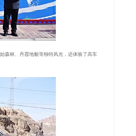
始森林、丹霞地貌等独特风光，
还体验了高车