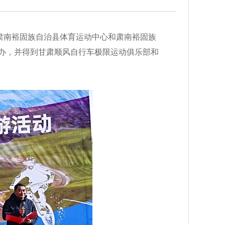
肃南裕固族自治县体育运动中心和肃南裕固族
办
，
并
得到甘肃顺风自行车极限运动俱乐部和