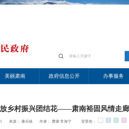
美丽肃南
政府信息公开
办事服务
放乡村振兴团结花——肃南裕固风情走
55
来源：
康乐镇
作者：
费康 常海宁
背景色：