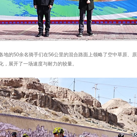
各地的
5
0
余
名
骑手们
在
5
6公里的混合路面上
领略了空中草原、原
化，
展开了一场速度与耐力的较量。