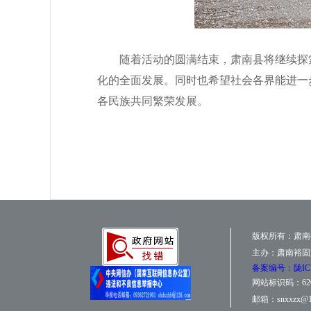
随着活动的圆满结束，肃南县将继续探
化的全面发展。
同时
也
希望
社会各界能
进一
各民族共同繁荣发展。
版权所有：肃南
主办：肃南裕固
备案编号：陇ICP备
网站标识码：6207
邮箱：snxxzx@1