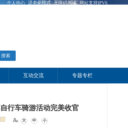
适老化模式
无障碍阅读
网站支持IPV6
个人中心
搜索
互动交流
专题专栏
廊自行车骑游活动完美收官
大
中
小