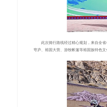
此次骑行路线经过精心规划，
来自全省
穹庐、裕固大营、游牧帐篷等
裕固
族特色
文