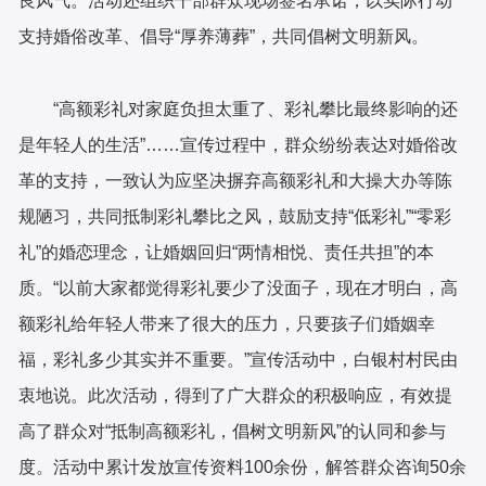
良风气。活动还组织干部群众现场签名承诺，以实际行动
支持婚俗改革、倡导“厚养薄葬”，共同倡树文明新风。
“高额彩礼对家庭负担太重了、彩礼攀比最终影响的还
是年轻人的生活”……宣传过程中，群众纷纷表达对婚俗改
革的支持，一致认为应坚决摒弃高额彩礼和大操大办等陈
规陋习，共同抵制彩礼攀比之风，鼓励支持“低彩礼”“零彩
礼”的婚恋理念，让婚姻回归“两情相悦、责任共担”的本
质。“以前大家都觉得彩礼要少了没面子，现在才明白，高
额彩礼给年轻人带来了很大的压力，只要孩子们婚姻幸
福，彩礼多少其实并不重要。”宣传活动中，白银村村民由
衷地说。此次活动，得到了广大群众的积极响应，有效提
高了群众对“抵制高额彩礼，倡树文明新风”的认同和参与
度。活动中累计发放宣传资料100余份，解答群众咨询50余