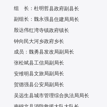
组 长：杜明哲
县政府副县长
副组长：魏永强
县住建局局长
殷达伟
红湾寺镇政府镇长
钟向民
大河乡政府乡长
成
员：魏
勇
县发改局副局长
张松斌
县工信局副局长
县文旅局副局长
安维明
贺德强
县公安局副局长
吴远生
县城市管理综合执法局局长
南锦文
县消防救援大队大队长