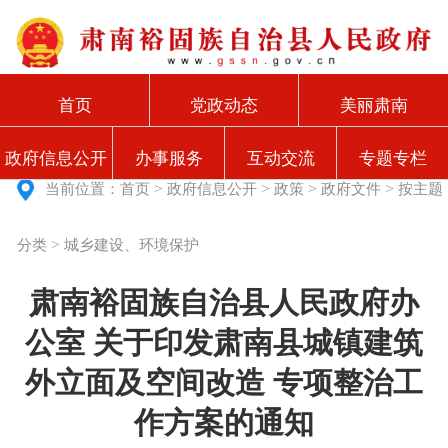
首页
党政动态
美丽肃南
政府信息公开
办事服务
互动交流
专题专栏
>
>
>
>
当前位置：
首页
政府信息公开
政策
政府文件
按主题
>
分类
城乡建设、环境保护
肃南裕固族自治县人民政府办
公室 关于印发肃南县城镇建筑
外立面及空间改造 专项整治工
作方案的通知