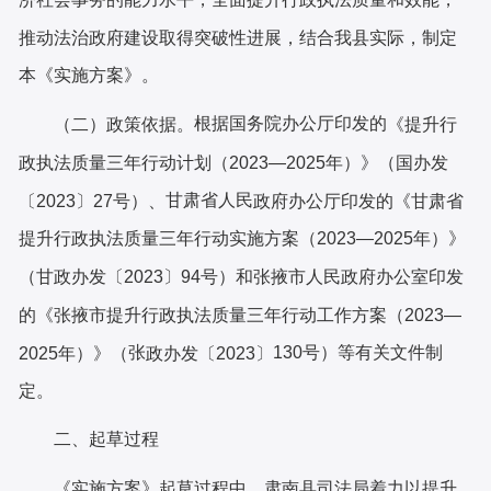
推动法治政府建设取得突破性进展，
结合我县实际，制定
本《实施方案》
。
根据国务院办公厅印发
的
（
二
）
政策依据。
《提升行
政执法质量三年行动计划（
2023—2025年）》
（国办发
甘肃
省
人民
〔
2023〕27号）、
政府办公厅印发的《甘肃省
提升行政执法质量三年行动实施方案（
2023—2025年）》
和
张掖
市
人民
（甘政办发〔
2023〕94号）
政府办公室印发
的《张掖市提升行政执法质量三年行动工作方案（
2023—
张
130
号）等有关
文件
制
2025年）》（
政办发〔
2023〕
定。
二、起草过程
《实施方案》起草过程中，
肃南县司法局着力
以提升