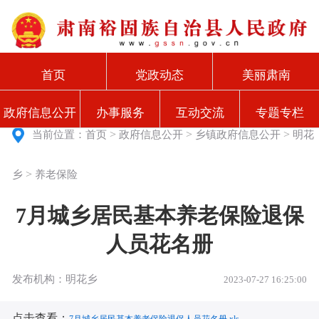
首页
党政动态
美丽肃南
政府信息公开
办事服务
互动交流
专题专栏
>
>
>
当前位置：
首页
政府信息公开
乡镇政府信息公开
明花
>
乡
养老保险
7月城乡居民基本养老保险退保
人员花名册
发布机构：明花乡
2023-07-27 16:25:00
点击查看：