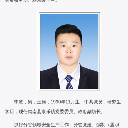
关集镇劳动。
联系隆丰村。
李波
，男，
土
族，19
90
年
11
月生，
中共党员，研究生
学历
，现任肃南县康乐镇党委委员、政府副镇长。
抓好分管领域安全生产工作，分管党建、编制（履职