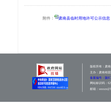
附件：
肃南县临时用地许可公示信息．x
版权所有：肃南
主办：肃南裕固
备案编号：陇ICP备
网站标识码：6207
邮箱：snxxzx@1