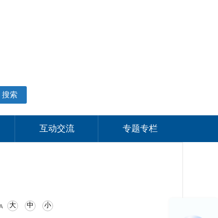
适老化模式
无障碍阅读
网站支持IPV6
个人中心
搜索
互动交流
专题专栏
大
中
小